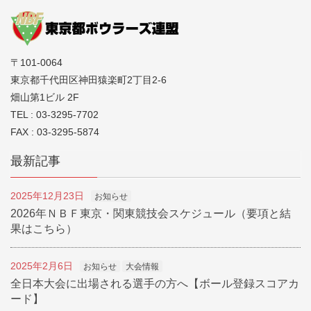
チームH/G・チームH/S（H/G・H/S
は予選ゲームが対象でスクラッチ）
〒101-0064
最高年齢チーム賞
東京都千代田区神田猿楽町2丁目2-6
畑山第1ビル 2F
＊尚、優勝チームは、10月21日
TEL : 03-3295-7702
～22日に広島県で行われる第43回
FAX : 03-3295-5874
全日本ｵｰﾊﾞｰ70ダブルスB・Fに、
最新記事
NBF東京より推薦する。
2025年12月23日
お知らせ
2位・3位のチームには本大会への参
2026年ＮＢＦ東京・関東競技会スケジュール（要項と結
加費を負担する。
果はこちら）
又、上位より希望チームに本大会へ
2025年2月6日
お知らせ
大会情報
の出場資格を与える・
全日本大会に出場される選手の方へ【ボール登録スコアカ
ード】
＊優勝チームは次年度同一大会への