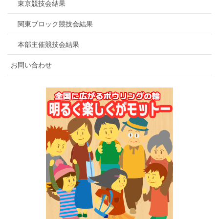
￥6,500）
東京競技会結果
関東ブロック競技会結果
申込方法
大会事務局： 担当：
本部主催競技会結果
TEL： FAX：
お問い合わせ
送金先：
申込締切
２０１７年７月２１日(金)必着
競技方法
ダブルス戦（２人で７０歳以上）・
アメリカ方式・H／C戦。
１Gレーン移動を行います。
〇予選：１人６Gを行ない、チー
ム１２Gトータルにて各シフト上位
１８チームの３６チームが決勝戦へ
進出