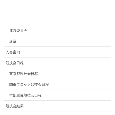
人の合計年齢が70歳以上のチーム。
NBF東京について
＊1人が会員であれば参加認める。
連盟概要
但全国大会出場する場合は会員登録
運営委員会
が必要。
褒章
（非会員選手の検量証は各
入会案内
地区にてお済ませください。）
競技会日程
＊他地区の選手とのチームを認め
る。
東京都競技会日程
（幹事長の承認を必要とす
関東ブロック競技会日程
る。）
本部主催競技会日程
競技会結果
参加費
チーム￥１３，０００（１人