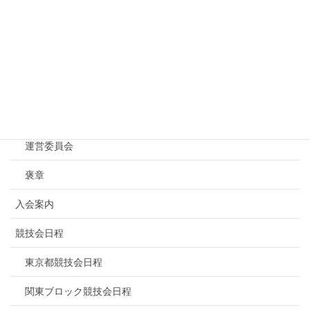
Menu
トップページ
NBF東京について
連盟概要
運営委員会
褒章
入会案内
競技会日程
東京都競技会日程
関東ブロック競技会日程