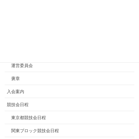
Menu
トップページ
NBF東京について
連盟概要
運営委員会
褒章
入会案内
競技会日程
東京都競技会日程
関東ブロック競技会日程