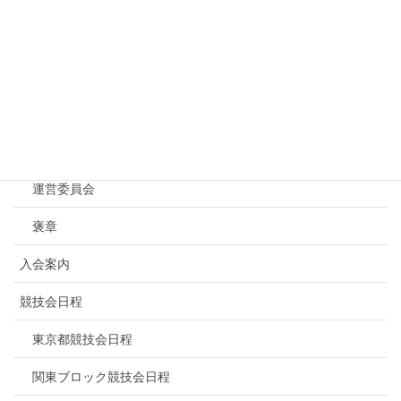
Menu
トップページ
NBF東京について
連盟概要
運営委員会
褒章
入会案内
競技会日程
東京都競技会日程
関東ブロック競技会日程