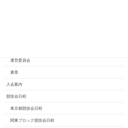
Menu
トップページ
NBF東京について
連盟概要
運営委員会
褒章
入会案内
競技会日程
東京都競技会日程
関東ブロック競技会日程