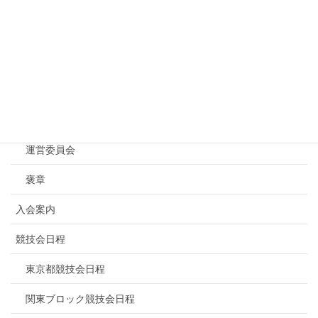
Menu
トップページ
NBF東京について
連盟概要
運営委員会
褒章
入会案内
競技会日程
東京都競技会日程
関東ブロック競技会日程