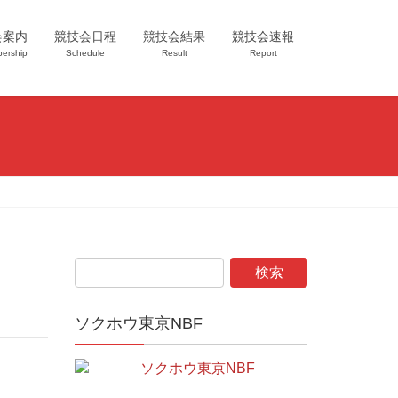
会案内
競技会日程
競技会結果
競技会速報
ership
Schedule
Result
Report
ソクホウ東京NBF