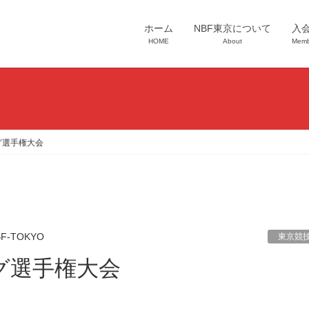
ホーム
NBF東京について
入
HOME
About
Memb
グ選手権大会
BF-TOKYO
東京競
ング選手権大会