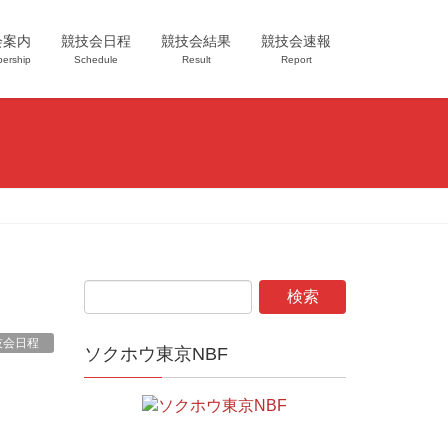
会案内
競技会日程
競技会結果
競技会速報
ership
Schedule
Result
Report
技会日程
ソクホウ東京NBF