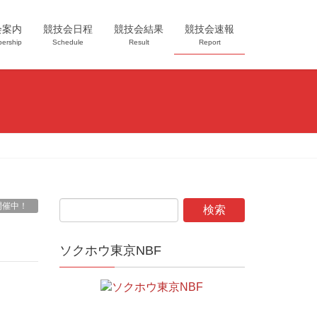
会案内
競技会日程
競技会結果
競技会速報
ership
Schedule
Result
Report
開催中！
ソクホウ東京NBF