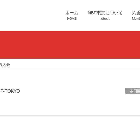
ホーム
NBF東京について
入
HOME
About
Memb
権大会
BF-TOKYO
本日