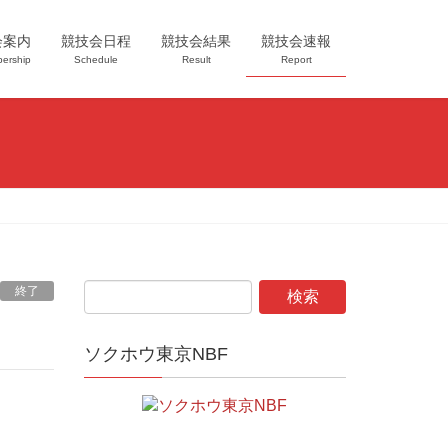
会案内
競技会日程
競技会結果
競技会速報
ership
Schedule
Result
Report
終了
ソクホウ東京NBF