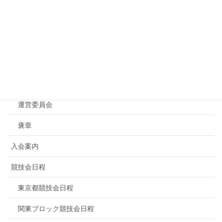
Menu
トップページ
NBF東京について
連盟概要
運営委員会
褒章
入会案内
競技会日程
東京都競技会日程
関東ブロック競技会日程